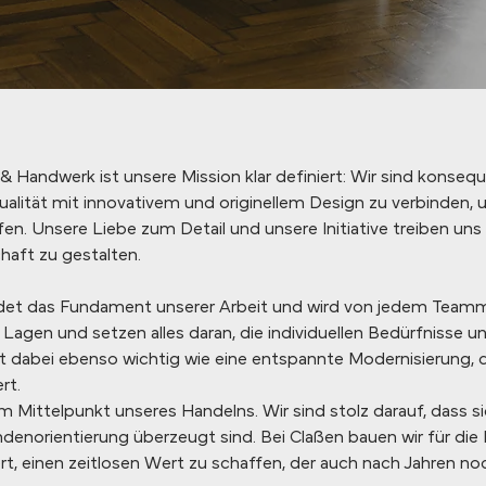
 Handwerk ist unsere Mission klar definiert: Wir sind konseq
alität mit innovativem und originellem Design zu verbinden, 
en. Unsere Liebe zum Detail und unsere Initiative treiben uns
haft zu gestalten.
et das Fundament unserer Arbeit und wird von jedem Teammit
en Lagen und setzen alles daran, die individuellen Bedürfnisse 
 ist dabei ebenso wichtig wie eine entspannte Modernisierung, d
rt.
 Mittelpunkt unseres Handelns. Wir sind stolz darauf, dass si
denorientierung überzeugt sind. Bei Claßen bauen wir für die 
iert, einen zeitlosen Wert zu schaffen, der auch nach Jahren no